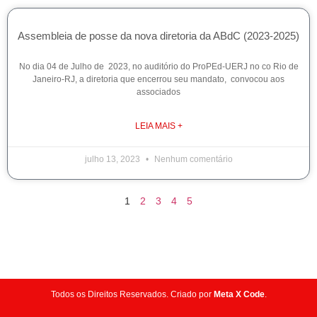
Assembleia de posse da nova diretoria da ABdC (2023-2025)
No dia 04 de Julho de 2023, no auditório do ProPEd-UERJ no co Rio de
Janeiro-RJ, a diretoria que encerrou seu mandato, convocou aos
associados
LEIA MAIS +
julho 13, 2023
Nenhum comentário
1
2
3
4
5
Todos os Direitos Reservados. Criado por
Meta X Code
.