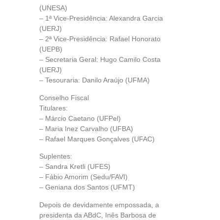
(UNESA)
– 1ª Vice-Presidência: Alexandra Garcia
(UERJ)
– 2ª Vice-Presidência: Rafael Honorato
(UEPB)
– Secretaria Geral: Hugo Camilo Costa
(UERJ)
– Tesouraria: Danilo Araújo (UFMA)
Conselho Fiscal
Titulares:
– Márcio Caetano (UFPel)
– Maria Inez Carvalho (UFBA)
– Rafael Marques Gonçalves (UFAC)
Suplentes:
– Sandra Kretli (UFES)
– Fábio Amorim (Sedu/FAVI)
– Geniana dos Santos (UFMT)
Depois de devidamente empossada, a
presidenta da ABdC, Inês Barbosa de