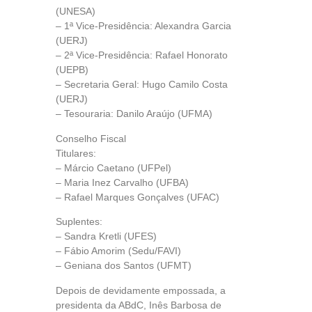
(UNESA)
– 1ª Vice-Presidência: Alexandra Garcia
(UERJ)
– 2ª Vice-Presidência: Rafael Honorato
(UEPB)
– Secretaria Geral: Hugo Camilo Costa
(UERJ)
– Tesouraria: Danilo Araújo (UFMA)
Conselho Fiscal
Titulares:
– Márcio Caetano (UFPel)
– Maria Inez Carvalho (UFBA)
– Rafael Marques Gonçalves (UFAC)
Suplentes:
– Sandra Kretli (UFES)
– Fábio Amorim (Sedu/FAVI)
– Geniana dos Santos (UFMT)
Depois de devidamente empossada, a
presidenta da ABdC, Inês Barbosa de