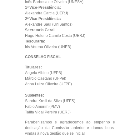
Inês Barbosa de Oliveira (UNESA)
1ª Vice-Presidência:
Alexandra Garcia (UERJ)
2ª Vice-Presidência:
Alexandre Saul (UniSantos)
Secretaria Geral:
Hugo Heleno Camilo Costa (UERJ)
Tesouraria:
Iris Verena Oliveira (UNEB)
CONSELHO FISCAL
Titulares:
Angela Albino (UFPB)
Márcio Caetano (UFPel)
Anna Luiza Oliveira (UFPE)
Suplentes:
Sandra Kretli da Silva (UFES)
Fabio Amorim (PMV)
Talita Vidal Pereira (UERJ)
Parabenizamos e agradecemos ao empenho e
dedicação da Comissão anterior e damos boas-
vindas à nova gestão que se inicia!