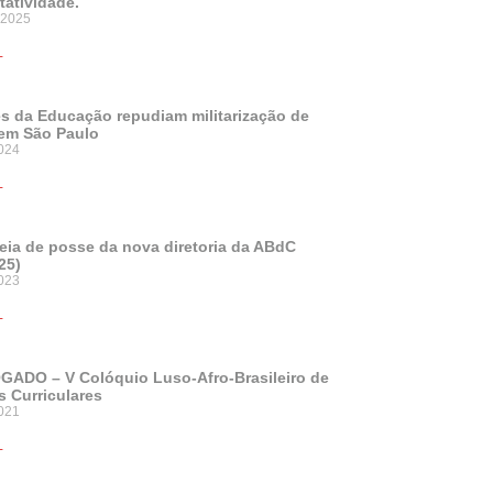
tatividade.
 2025
+
s da Educação repudiam militarização de
em São Paulo
024
+
ia de posse da nova diretoria da ABdC
25)
2023
+
ADO – V Colóquio Luso-Afro-Brasileiro de
 Curriculares
2021
+