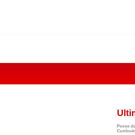
Ulti
Posse da
Currícul