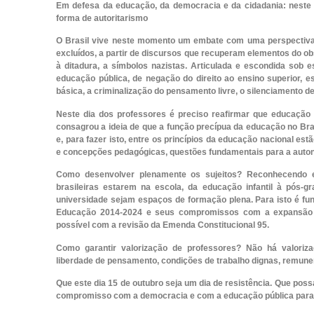
Em defesa da educação, da democracia e da cidadania: neste 
forma de autoritarismo
O Brasil vive neste momento um embate com uma perspectiva 
excluídos, a partir de discursos que recuperam elementos do ob
à ditadura, a símbolos nazistas. Articulada e escondida sob
educação pública, de negação do direito ao ensino superior, e
básica, a criminalização do pensamento livre, o silenciamento d
Neste dia dos professores é preciso reafirmar que educação 
consagrou a ideia de que a função precípua da educação no Bras
e, para fazer isto, entre os princípios da educação nacional est
e concepções pedagógicas, questões fundamentais para a auto
Como desenvolver plenamente os sujeitos? Reconhecendo e r
brasileiras estarem na escola, da educação infantil à pós-
universidade sejam espaços de formação plena. Para isto é fu
Educação 2014-2024 e seus compromissos com a expansão d
possível com a revisão da Emenda Constitucional 95.
Como garantir valorização de professores? Não há valoriza
liberdade de pensamento, condições de trabalho dignas, remun
Que este dia 15 de outubro seja um dia de resistência. Que pos
compromisso com a democracia e com a educação pública para 