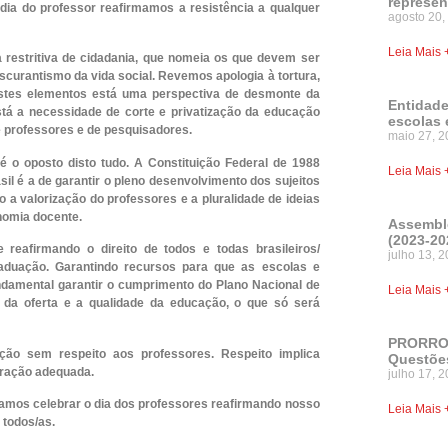
represen
dia do professor reafirmamos a resistência a qualquer
agosto 20,
Leia Mais 
restritiva de cidadania, que nomeia os que devem ser
scurantismo da vida social. Revemos apologia à tortura,
 estes elementos está uma perspectiva de desmonte da
Entidade
stá a necessidade de corte e privatização da educação
escolas 
e professores e de pesquisadores.
maio 27, 2
é o oposto disto tudo. A Constituição Federal de 1988
Leia Mais 
il é a de garantir o pleno desenvolvimento dos sujeitos
ão a valorização do professores e a pluralidade de ideias
nomia docente.
Assemble
(2023-20
eafirmando o direito de todos e todas brasileiros/
julho 13, 
graduação. Garantindo recursos para que as escolas e
ndamental garantir o cumprimento do Plano Nacional de
Leia Mais 
a oferta e a qualidade da educação, o que só será
PRORROG
ção sem respeito aos professores. Respeito implica
Questões
eração adequada.
julho 17, 
samos celebrar o dia dos professores reafirmando nosso
Leia Mais 
todos/as.