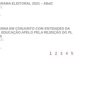
RAMA ELEITORAL 2021 – ABdC
21
+
SSINA EM CONJUNTO COM ENTIDADES DA
 EDUCAÇÃO APELO PELA REJEIÇÃO DO PL
20
021
+
1
2
3
4
5