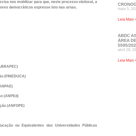
ecisa nos mobilizar para que, neste processo eleitoral, a
CRONOG
res democráticos expresse isto nas urnas.
maio 5, 20
Leia Mais 
ABDC A
ÁREA DE
5595/20
abril 28, 2
Leia Mais 
 (ABRAPEC)
ção (FINEDUCA)
(ANPAE)
ção (ANPEd)
ação (ANFOPE)
ucação ou Equivalentes das Universidades Públicas