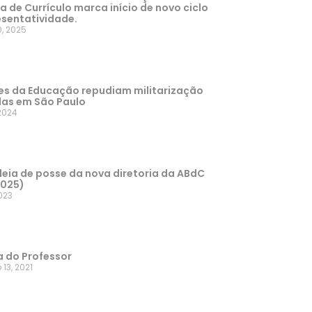
ra de Currículo marca início de novo ciclo
esentatividade.
, 2025
es da Educação repudiam militarização
las em São Paulo
2024
eia de posse da nova diretoria da ABdC
2025)
2023
a do Professor
13, 2021