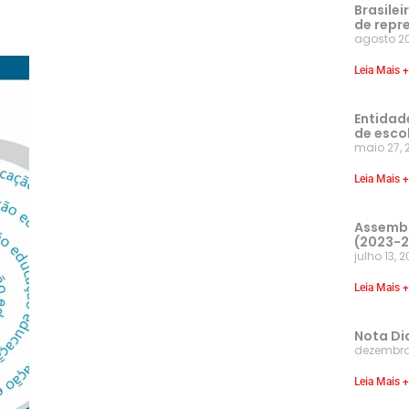
Brasilei
de repr
agosto 20
Leia Mais +
Entidad
de esco
maio 27, 
Leia Mais +
Assembl
(2023-
julho 13, 
Leia Mais +
Nota Di
dezembro 
Leia Mais +