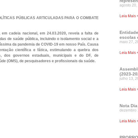
represen
agosto 20,
Leia Mais 
OLÍTICAS PÚBLICAS ARTICULADAS PARA O COMBATE
Entidade
 em cadeia nacional, em 24.03.2020, revela a falta de
escolas 
s de saúde pública, incluindo o isolamento social e a
maio 27, 2
íssima da pandemia de COVID-19 em nosso País. Causa
tação científica e fática, estimulando a quebra dos
Leia Mais 
, dos governos estaduais, municipais e do DF, de
úde (OMS), de pesquisadores e profissionais da saúde.
Assemble
(2023-20
julho 13, 
Leia Mais 
Nota Dia
dezembro 
Leia Mais 
PRORROG