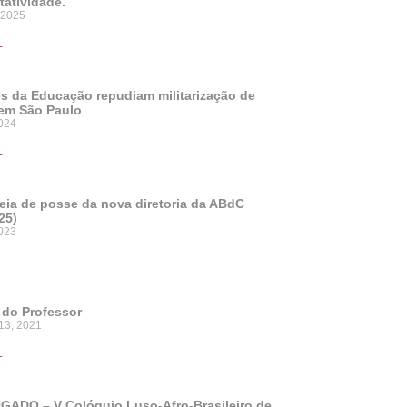
tatividade.
 2025
+
s da Educação repudiam militarização de
em São Paulo
024
+
ia de posse da nova diretoria da ABdC
25)
2023
+
 do Professor
13, 2021
+
ADO – V Colóquio Luso-Afro-Brasileiro de