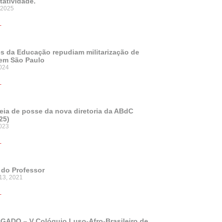
tatividade.
 2025
+
s da Educação repudiam militarização de
em São Paulo
024
+
ia de posse da nova diretoria da ABdC
25)
2023
+
 do Professor
13, 2021
+
ADO – V Colóquio Luso-Afro-Brasileiro de