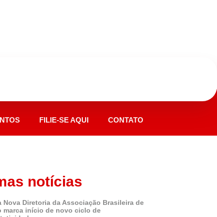
NTOS
FILIE-SE AQUI
CONTATO
mas notícias
 Nova Diretoria da Associação Brasileira de
o marca início de novo ciclo de